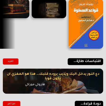
اقتباسات طازة...
المزيد
دع النور يدخل اليك ويذيب بروده قلبك... هذا هو المغزي ان
تكون قويا
هاروكي موراكي
دودة قراءة...
اقرأ أكتر