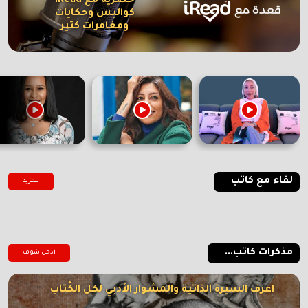
حصرية مع iRead
كواليس وحكايات
ومغامرات كتير
لقاء مع كاتب
للمزيد
مذكرات كاتب...
ادخل شوف
اعرف السيرة الذاتية والمشوار الأدبي لكل الكُتاب