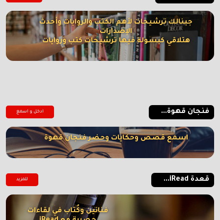
جبنالك ترشيحات لأهم الكتب والروايات وأحدث
الإصدارات
هتلاقي كبسولة فيها ترشيحات كتب وروايات
فنجان قهوة...
ادخل و اسمع
اسمع قصص وحكايات وحضر فنجان قهوة
قعدة iRead...
للمزيد
فنانين وكُتاب في لقاءات