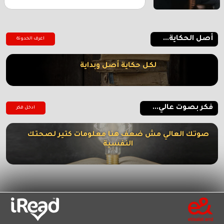
أصل الحكاية...
اعرف الحدوتة
لكل حكاية أصل وبداية
فكر بصوت عالي...
ادخل فكر
صوتك العالي مش ضعف هنا معلومات كتير لصحتك
النفسية