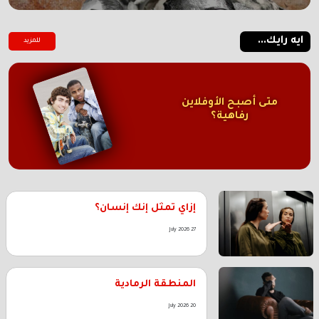
ايه رايك...
للمزيد
متى أصبح الأوفلاين
رفاهية؟
إزاي تمثل إنك إنسان؟
27 July 2026
المنطقة الرمادية
20 July 2026