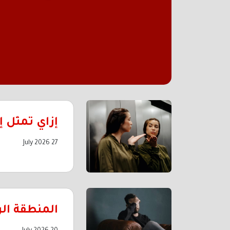
إزاي تمثل 
27 July 2026
المنطقة الر