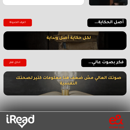
أصل الحكاية...
اعرف الحدوتة
لكل حكاية أصل وبداية
فكر بصوت عالي...
ادخل فكر
صوتك العالي مش ضعف هنا معلومات كتير لصحتك
النفسية