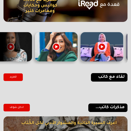
حصرية مع iRead
كواليس وحكايات
ومغامرات كتير
لقاء مع كاتب
للمزيد
مذكرات كاتب...
ادخل شوف
اعرف السيرة الذاتية والمشوار الأدبي لكل الكُتاب