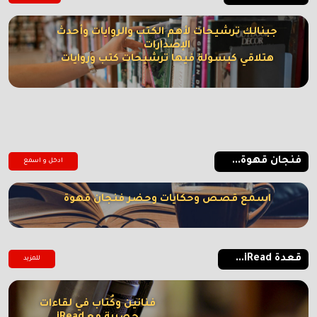
جبنالك ترشيحات لأهم الكتب والروايات وأحدث
الإصدارات
هتلاقي كبسولة فيها ترشيحات كتب وروايات
فنجان قهوة...
ادخل و اسمع
اسمع قصص وحكايات وحضر فنجان قهوة
قعدة iRead...
للمزيد
فنانين وكُتاب في لقاءات