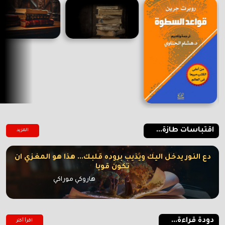
اقتباسات طازة...
المزيد
دع النور يدخل اليك ويذيب بروده قلبك... هذا هو المغزي ان
تكون قويا
هاروكي موراكي
دودة قراءة...
اقرأ أكتر