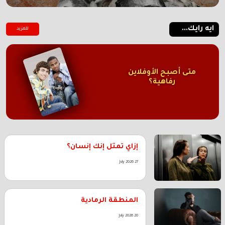
ايه رايك...
للمزيد
متى أصبح الأوفلاين
رفاهية؟
إزاي تمثل إنك إنسان؟
27 July 2026
المنطقة الرمادية
20 July 2026