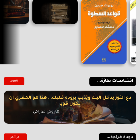
اقتباسات طازة...
المزيد
دع النور يدخل اليك ويذيب بروده قلبك... هذا هو المغزي ان
تكون قويا
هاروكي موراكي
دودة قراءة...
اقرأ أكتر