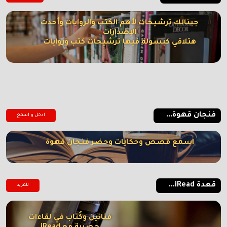
جبنالك ترشيحات لأهم الكتب والروايات وأحدث
الإصدارات
هتلاقي كبسولة فيها ترشيحات كتب وروايات
فنجان قهوة...
ادخل و اسمع
اسمع قصص وحكايات وحضر فنجان قهوة
قعدة iRead...
للمزيد
فنانين وكُتاب في لقاءات