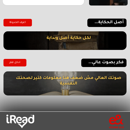
أصل الحكاية...
اعرف الحدوتة
لكل حكاية أصل وبداية
فكر بصوت عالي...
ادخل فكر
صوتك العالي مش ضعف هنا معلومات كتير لصحتك
النفسية