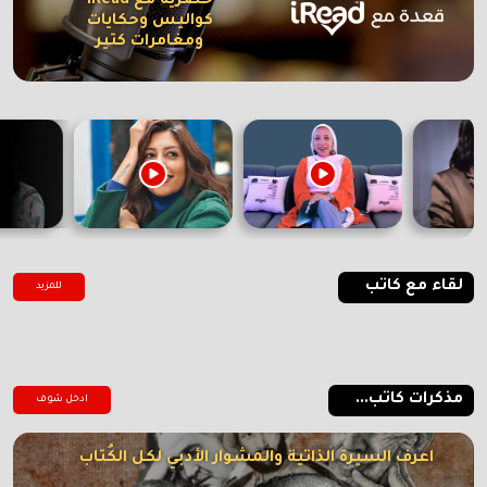
حصرية مع iRead
كواليس وحكايات
ومغامرات كتير
لقاء مع كاتب
للمزيد
مذكرات كاتب...
ادخل شوف
اعرف السيرة الذاتية والمشوار الأدبي لكل الكُتاب