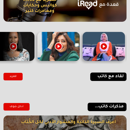
حصرية مع iRead
كواليس وحكايات
ومغامرات كتير
لقاء مع كاتب
للمزيد
مذكرات كاتب...
ادخل شوف
اعرف السيرة الذاتية والمشوار الأدبي لكل الكُتاب