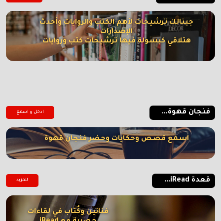
جبنالك ترشيحات لأهم الكتب والروايات وأحدث
الإصدارات
هتلاقي كبسولة فيها ترشيحات كتب وروايات
فنجان قهوة...
ادخل و اسمع
اسمع قصص وحكايات وحضر فنجان قهوة
قعدة iRead...
للمزيد
فنانين وكُتاب في لقاءات