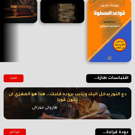
اقتباسات طازة...
المزيد
دع النور يدخل اليك ويذيب بروده قلبك... هذا هو المغزي ان
تكون قويا
هاروكي موراكي
دودة قراءة...
اقرأ أكتر