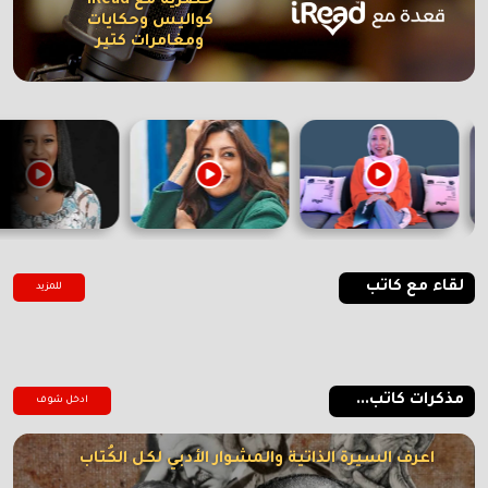
حصرية مع iRead
كواليس وحكايات
ومغامرات كتير
لقاء مع كاتب
للمزيد
مذكرات كاتب...
ادخل شوف
اعرف السيرة الذاتية والمشوار الأدبي لكل الكُتاب