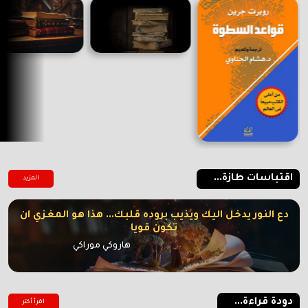
اقتباسات طازة...
المزيد
دع النور يدخل اليك ويذيب بروده قلبك... هذا هو المغزي ان
تكون قويا
هاروكي موراكي
دودة قراءة...
اقرأ أكتر