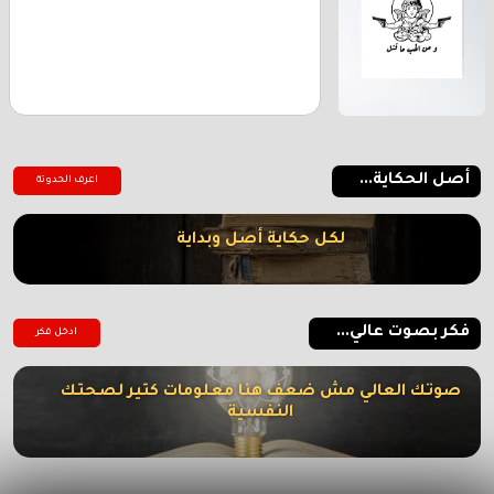
أصل الحكاية...
اعرف الحدوتة
لكل حكاية أصل وبداية
فكر بصوت عالي...
ادخل فكر
صوتك العالي مش ضعف هنا معلومات كتير لصحتك
النفسية