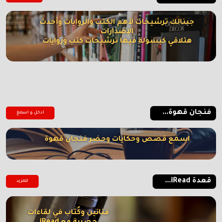
جبنالك ترشيحات لأهم الكتب والروايات وأحدث
الإصدارات
هتلاقي كبسولة فيها ترشيحات كتب وروايات
فنجان قهوة...
ادخل و اسمع
اسمع قصص وحكايات وحضر فنجان قهوة
قعدة iRead...
للمزيد
فنانين وكُتاب في لقاءات