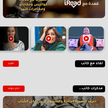
حصرية مع iRead
كواليس وحكايات
ومغامرات كتير
لقاء مع كاتب
للمزيد
مذكرات كاتب...
ادخل شوف
اعرف السيرة الذاتية والمشوار الأدبي لكل الكُتاب