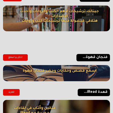
جبنالك ترشيحات لأهم الكتب والروايات وأحدث
الإصدارات
هتلاقي كبسولة فيها ترشيحات كتب وروايات
فنجان قهوة...
ادخل و اسمع
اسمع قصص وحكايات وحضر فنجان قهوة
قعدة iRead...
للمزيد
فنانين وكُتاب في لقاءات