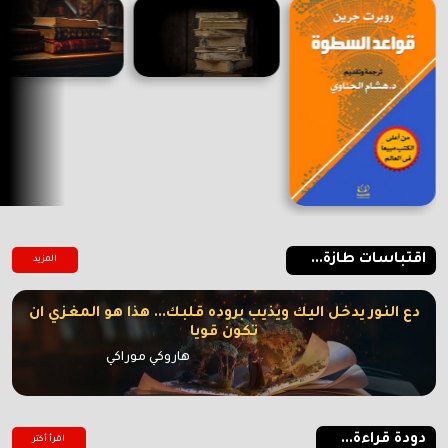
اقتباسات طازة...
المزيد
دع النور يدخل اليك ويذيب بروده قلبك... هذا هو المغزي ان
تكون قويا
هاروكي موراكي
دودة قراءة...
اقرأ أكتر