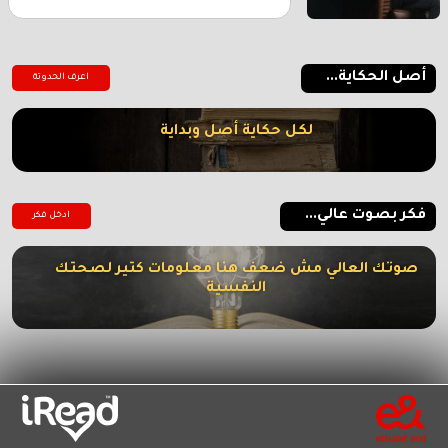
أصل الحكاية...
اعرف الحدوتة
لكل حكاية أصل وبداية
فكر بصوت عالي...
ادخل فكر
صوتك العالي مش ضعف هنا معلومات كتير لصحتك
النفسية