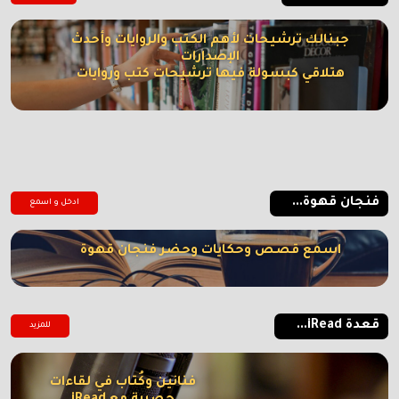
جبنالك ترشيحات لأهم الكتب والروايات وأحدث
الإصدارات
هتلاقي كبسولة فيها ترشيحات كتب وروايات
فنجان قهوة...
ادخل و اسمع
اسمع قصص وحكايات وحضر فنجان قهوة
قعدة iRead...
للمزيد
فنانين وكُتاب في لقاءات