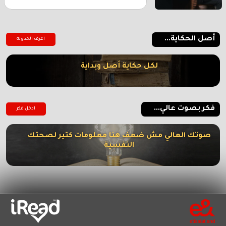
أصل الحكاية...
اعرف الحدوتة
لكل حكاية أصل وبداية
فكر بصوت عالي...
ادخل فكر
صوتك العالي مش ضعف هنا معلومات كتير لصحتك
النفسية