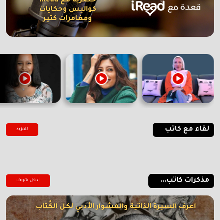
حصرية مع iRead
كواليس وحكايات
ومغامرات كتير
لقاء مع كاتب
للمزيد
مذكرات كاتب...
ادخل شوف
اعرف السيرة الذاتية والمشوار الأدبي لكل الكُتاب