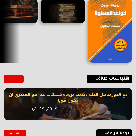
اقتباسات طازة...
المزيد
دع النور يدخل اليك ويذيب بروده قلبك... هذا هو المغزي ان
تكون قويا
هاروكي موراكي
دودة قراءة...
اقرأ أكتر