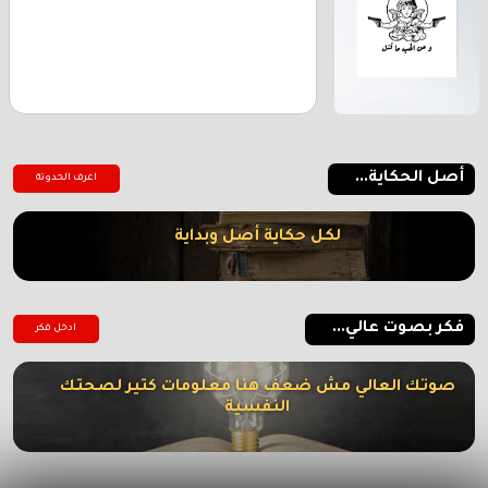
أصل الحكاية...
اعرف الحدوتة
لكل حكاية أصل وبداية
فكر بصوت عالي...
ادخل فكر
صوتك العالي مش ضعف هنا معلومات كتير لصحتك
النفسية