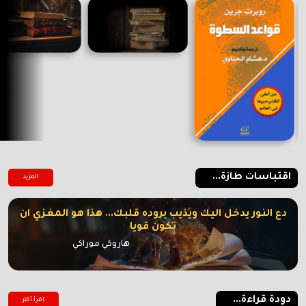
اقتباسات طازة...
المزيد
دع النور يدخل اليك ويذيب بروده قلبك... هذا هو المغزي ان
تكون قويا
هاروكي موراكي
دودة قراءة...
اقرأ أكتر