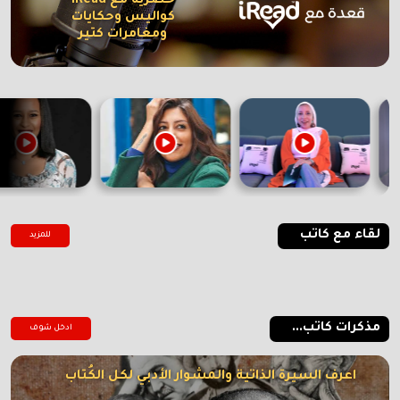
حصرية مع iRead
كواليس وحكايات
ومغامرات كتير
لقاء مع كاتب
للمزيد
مذكرات كاتب...
ادخل شوف
اعرف السيرة الذاتية والمشوار الأدبي لكل الكُتاب