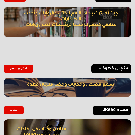
جبنالك ترشيحات لأهم الكتب والروايات وأحدث
الإصدارات
هتلاقي كبسولة فيها ترشيحات كتب وروايات
فنجان قهوة...
ادخل و اسمع
اسمع قصص وحكايات وحضر فنجان قهوة
قعدة iRead...
للمزيد
فنانين وكُتاب في لقاءات