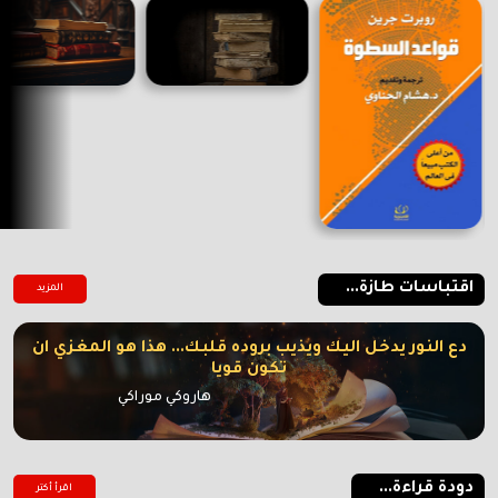
اقتباسات طازة...
المزيد
دع النور يدخل اليك ويذيب بروده قلبك... هذا هو المغزي ان
تكون قويا
هاروكي موراكي
دودة قراءة...
اقرأ أكتر