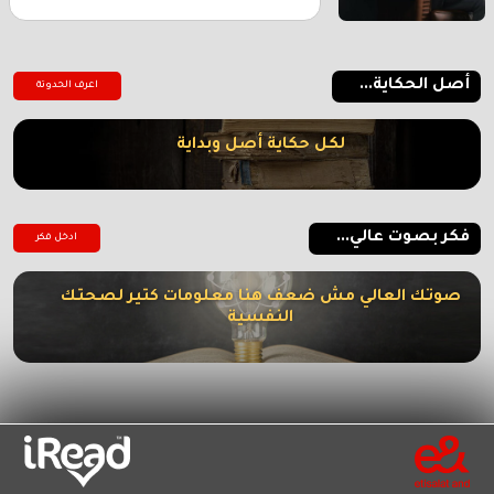
أصل الحكاية...
اعرف الحدوتة
لكل حكاية أصل وبداية
فكر بصوت عالي...
ادخل فكر
صوتك العالي مش ضعف هنا معلومات كتير لصحتك
النفسية