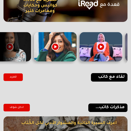
حصرية مع iRead
كواليس وحكايات
ومغامرات كتير
لقاء مع كاتب
للمزيد
مذكرات كاتب...
ادخل شوف
اعرف السيرة الذاتية والمشوار الأدبي لكل الكُتاب