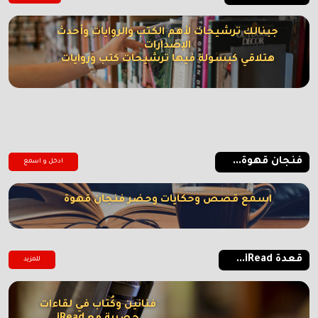
جبنالك ترشيحات لأهم الكتب والروايات وأحدث
الإصدارات
هتلاقي كبسولة فيها ترشيحات كتب وروايات
فنجان قهوة...
ادخل و اسمع
اسمع قصص وحكايات وحضر فنجان قهوة
قعدة iRead...
للمزيد
فنانين وكُتاب في لقاءات