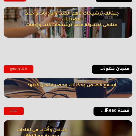
جبنالك ترشيحات لأهم الكتب والروايات وأحدث
الإصدارات
هتلاقي كبسولة فيها ترشيحات كتب وروايات
فنجان قهوة...
ادخل و اسمع
اسمع قصص وحكايات وحضر فنجان قهوة
قعدة iRead...
للمزيد
فنانين وكُتاب في لقاءات