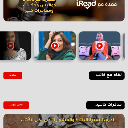
حصرية مع iRead
كواليس وحكايات
ومغامرات كتير
لقاء مع كاتب
للمزيد
مذكرات كاتب...
ادخل شوف
اعرف السيرة الذاتية والمشوار الأدبي لكل الكُتاب