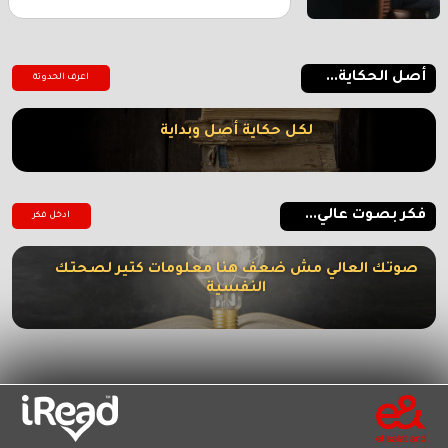
أصل الحكاية...
اعرف الحدوتة
لكل حكاية أصل وبداية
فكر بصوت عالي...
ادخل فكر
صوتك العالي مش ضعف هنا معلومات كتير لصحتك
النفسية