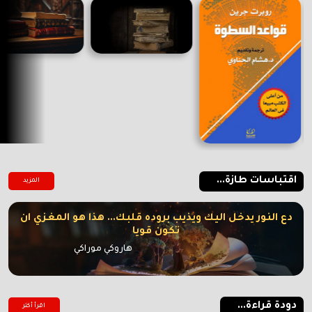
اقتباسات طازة...
المزيد
دع النور يدخل اليك ويذيب بروده قلبك... هذا هو المغزي ان
تكون قويا
هاروكي موراكي
دودة قراءة...
اقرأ أكتر