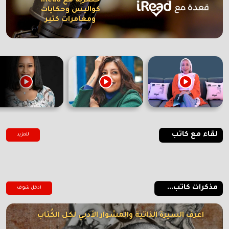
حصرية مع iRead
كواليس وحكايات
ومغامرات كتير
لقاء مع كاتب
للمزيد
مذكرات كاتب...
ادخل شوف
اعرف السيرة الذاتية والمشوار الأدبي لكل الكُتاب