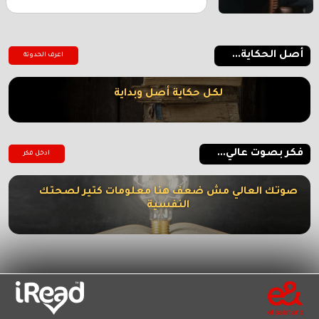
أصل الحكاية...
اعرف الحدوتة
لكل حكاية أصل وبداية
فكر بصوت عالي...
ادخل فكر
صوتك العالي مش ضعف هنا معلومات كتير لصحتك
النفسية