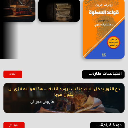
اقتباسات طازة...
المزيد
دع النور يدخل اليك ويذيب بروده قلبك... هذا هو المغزي ان
تكون قويا
هاروكي موراكي
دودة قراءة...
اقرأ أكتر