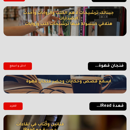
جبنالك ترشيحات لأهم الكتب والروايات وأحدث
الإصدارات
هتلاقي كبسولة فيها ترشيحات كتب وروايات
فنجان قهوة...
ادخل و اسمع
اسمع قصص وحكايات وحضر فنجان قهوة
قعدة iRead...
للمزيد
فنانين وكُتاب في لقاءات