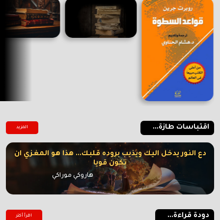
اقتباسات طازة...
المزيد
دع النور يدخل اليك ويذيب بروده قلبك... هذا هو المغزي ان
تكون قويا
هاروكي موراكي
دودة قراءة...
اقرأ أكتر