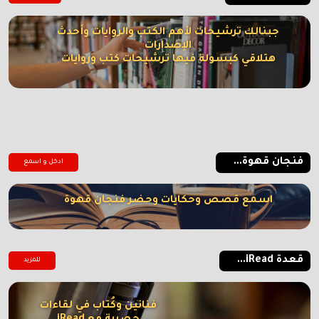
جبنالك ترشيحات لأهم الكتب والروايات وأحدث
الإصدارات
هتلاقي كبسولة فيها ترشيحات كتب وروايات
فنجان قهوة...
ادخل و اسمع
اسمع قصص وحكايات وحضر فنجان قهوة
قعدة iRead...
للمزيد
فنانين وكُتاب في لقاءات