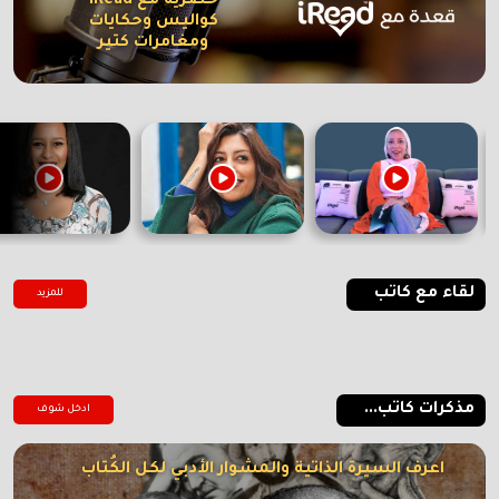
حصرية مع iRead
كواليس وحكايات
ومغامرات كتير
لقاء مع كاتب
للمزيد
مذكرات كاتب...
ادخل شوف
اعرف السيرة الذاتية والمشوار الأدبي لكل الكُتاب