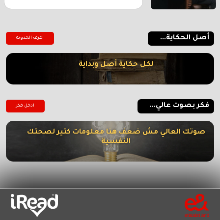
أصل الحكاية...
اعرف الحدوتة
لكل حكاية أصل وبداية
فكر بصوت عالي...
ادخل فكر
صوتك العالي مش ضعف هنا معلومات كتير لصحتك
النفسية