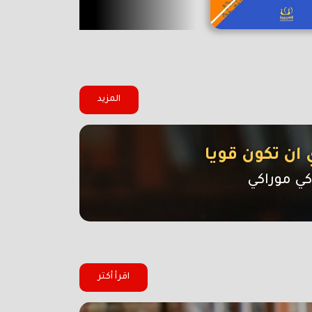
المزيد
 ان تكون قويا
كي موراكي
اقرأ أكتر