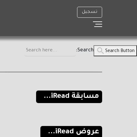
تسجيل
Search for:
Search Button
4
3
2
1
اع
مسابقة iRead...
عروض iRead...