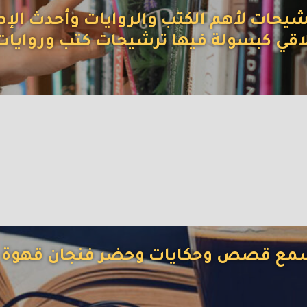
شيحات لأهم الكتب والروايات وأحدث الإ
اقي كبسولة فيها ترشيحات كتب وروايات
Next
مع قصص وحكايات وحضر فنجان قهوة