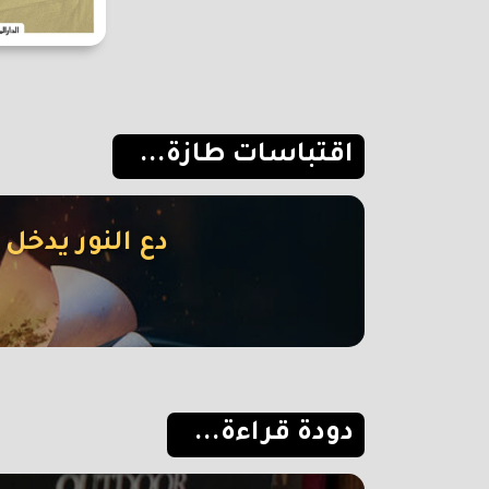
اقتباسات طازة...
دع النور يدخل 
دودة قراءة...