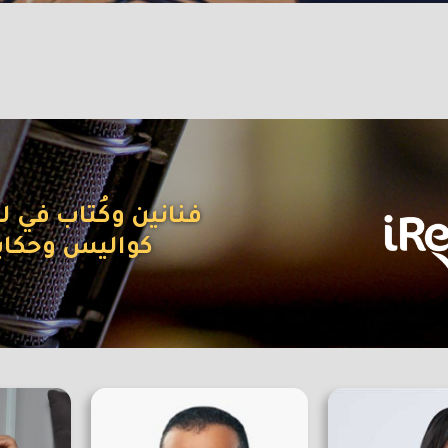
فنانين وكُتاب في لقا
كواليس وحكاي