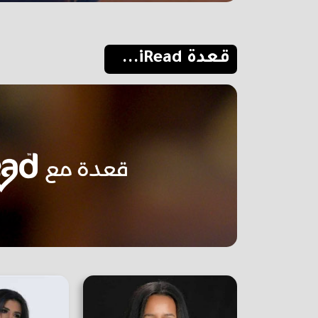
قعدة iRead...