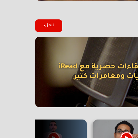
للمزيد
ءات حصرية مع iRead
ات ومغامرات كتير