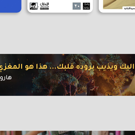
اليك ويذيب بروده قلبك... هذا هو المغزي
هارو