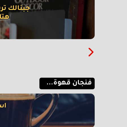
جبنالك تر
هتل
فنجان قهوة...
اس