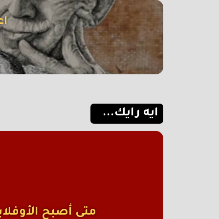
اع
ايه رايك...
متى أصبح الأوفلاي