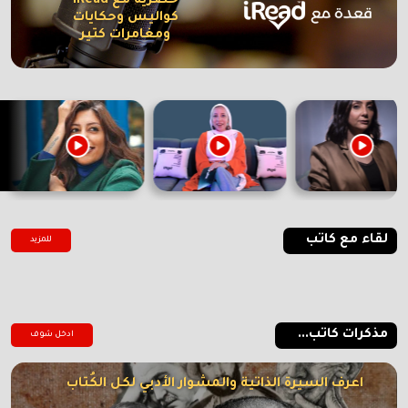
حصرية مع iRead
كواليس وحكايات
ومغامرات كتير
لقاء مع كاتب
للمزيد
مذكرات كاتب...
ادخل شوف
اعرف السيرة الذاتية والمشوار الأدبي لكل الكُتاب