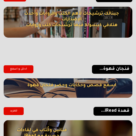
جبنالك ترشيحات لأهم الكتب والروايات وأحدث
الإصدارات
هتلاقي كبسولة فيها ترشيحات كتب وروايات
فنجان قهوة...
ادخل و اسمع
اسمع قصص وحكايات وحضر فنجان قهوة
قعدة iRead...
للمزيد
فنانين وكُتاب في لقاءات