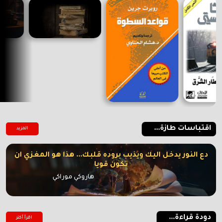
اقتباسات طازة...
المزيد
دع النور يدخل اليك ويذيب بروده قلبك... هذا هو المغزي ان
تكون قويا
هاروكي موراكي
دودة قراءة...
اقرأ أكتر