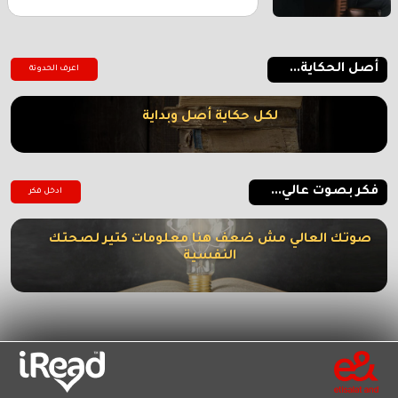
أصل الحكاية...
اعرف الحدوتة
لكل حكاية أصل وبداية
فكر بصوت عالي...
ادخل فكر
صوتك العالي مش ضعف هنا معلومات كتير لصحتك
النفسية