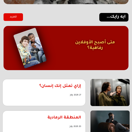
ايه رايك...
للمزيد
متى أصبح الأوفلاين
رفاهية؟
إزاي تمثل إنك إنسان؟
27 July 2026
المنطقة الرمادية
20 July 2026